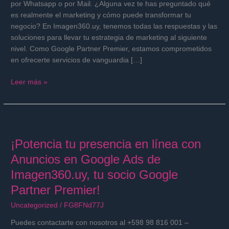
por Whatsapp o por Mail. ¿Alguna vez te has preguntado qué
Google
es realmente el marketing y cómo puede transformar tu
Partner
negocio? En Imagen360.uy, tenemos todas las respuestas y las
Premier.
soluciones para llevar tu estrategia de marketing al siguiente
nivel. Como Google Partner Premier, estamos comprometidos
en ofrecerte servicios de vanguardia […]
Leer más »
¡Potencia
tu
¡Potencia tu presencia en línea con
presencia
en
Anuncios en Google Ads de
línea
Imagen360.uy, tu socio Google
con
Anuncios
Partner Premier!
en
Uncategorized
/
FG8FNd77J
Google
Ads
Puedes contactarte con nosotros al +598 98 816 001 –