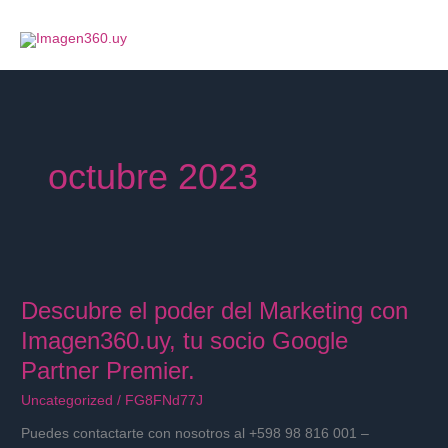
Ir
al
contenido
octubre 2023
Descubre
el
Descubre el poder del Marketing con
poder
del
Imagen360.uy, tu socio Google
Marketing
Partner Premier.
con
Imagen360.uy,
Uncategorized
/
FG8FNd77J
tu
Puedes contactarte con nosotros al +598 98 816 001 –
socio