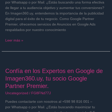
de
por Whatsapp o por Mail. ¿Estás buscando una forma efectiva
Imagen360.uy,
de llegar a tu audiencia objetivo y aumentar tus conversiones?
tu
En Imagen360.uy, entendemos la importancia de la publicidad
socio
digital para el éxito de tu negocio. Como Google Partner
Google
Premier, ofrecemos servicios de Anuncios en Google Ads
Partner
respaldados por nuestro conocimiento
Premier!
Leer más »
Confía
en
Confía en los Expertos en Google de
los
Expertos
Imagen360.uy, tu socio Google
en
Partner Premier.
Google
de
Uncategorized
/
FG8FNd77J
Imagen360.uy,
Puedes contactarte con nosotros al +598 98 816 001 –
tu
por Whatsapp o por Mail. ¿Estás buscando maximizar tu
socio