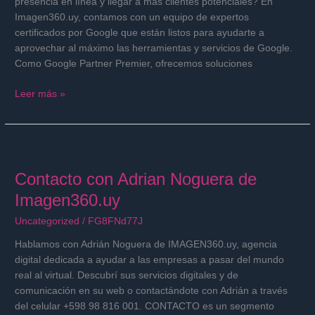
presencia en línea y llegar a más clientes potenciales? En
Google
Imagen360.uy, contamos con un equipo de expertos
Partner
certificados por Google que están listos para ayudarte a
Premier.
aprovechar al máximo las herramientas y servicios de Google.
Como Google Partner Premier, ofrecemos soluciones
Leer más »
Contacto
con
Contacto con Adrian Noguera de
Adrian
Noguera
Imagen360.uy
de
Uncategorized
/
FG8FNd77J
Imagen360.uy
Hablamos con Adrián Noguera de IMAGEN360.uy, agencia
digital dedicada a ayudar a las empresas a pasar del mundo
real al virtual. Descubrí sus servicios digitales y de
comunicación en su web o contactándote con Adrián a través
del celular +598 98 816 001. CONTACTO es un segmento