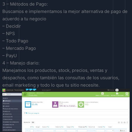
3 – Métodos de Pago:
Buscamos e implementamos la mejor alternativa de pago de
acuerdo a tu negocio
– Decidir
– NPS
– Todo Pago
– Mercado Pago
– PayU
4 – Manejo diario:
Manejamos los productos, stock, precios, ventas y
despachos, como también las consultas de los usuarios,
email marketing y todo lo que tu sitio necesite.