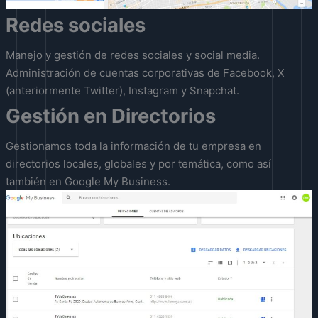
Redes sociales
Manejo y gestión de redes sociales y social media.
Administración de cuentas corporativas de Facebook, X
(anteriormente Twitter), Instagram y Snapchat.
Gestión en Directorios
Gestionamos toda la información de tu empresa en
directorios locales, globales y por temática, como así
también en Google My Business.