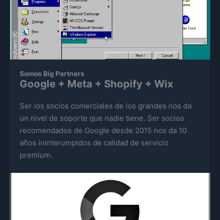
Somos Big Partners
Google + Meta + Shopify + Wix
Ser los socios comerciales de los grandes nos da
un nivel de soporte que nadie tiene. Ser socios
recomendados de Google desde 2015 nos da 10
años ininterumpidos de calidad de servicio
premium.